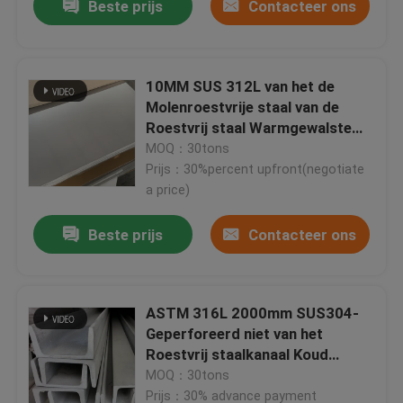
Beste prijs
Contacteer ons
10MM SUS 312L van het de
Molenroestvrije staal van de
Roestvrij staal Warmgewalste
Plaat het Bladprijs Sus304
MOQ：30tons
Prijs：30%percent upfront(negotiate
a price)
Beste prijs
Contacteer ons
ASTM 316L 2000mm SUS304-
Geperforeerd niet van het
Roestvrij staalkanaal Koud
geperst
MOQ：30tons
Prijs：30% advance payment