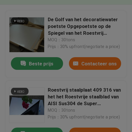
De Golf van het decoratiewater
poetste Opgepoetste op de
Spiegel van het Roestvrij
staalblad Sus304
MOQ：30tons
Prijs：30% upfront(negotiate a price)
Beste prijs
Contacteer ons
Roestvrij staalplaat 409 316 van
het het Roestvrije staalblad van
AISI Sus304 de Super
Opgepoetste Spiegel
MOQ：30tons
Prijs：30% upfront(negotiate a price)