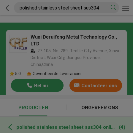
Wuxi Deruifeng Metal Technology Co.,
LTD
27-105, No. 289, Textile City Avenue, Xinwu
District, Wuxi City, Jiangsu Province,
China,China
5.0
Geverifieerde Leverancier
Bel nu
Contacteer ons
PRODUCTEN
ONGEVEER ONS
polished stainless steel sheet sus304 online fabricage
(4)