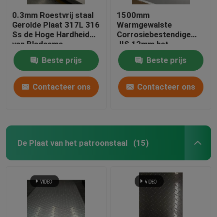
0.3mm Roestvrij staal
1500mm
Aluminium plaatplaat
Gerolde Plaat 317L 316
Warmgewalste
Ss de Hoge Hardheid
Corrosiebestendige
van Bladasme
JIS 12mm het
Gevormd Aluminiumblad
Roestvrije staalplaat
Beste prijs
Beste prijs
van het Roestvrij
staalblad
Contacteer ons
Contacteer ons
De Plaat van het patroonstaal
(15)