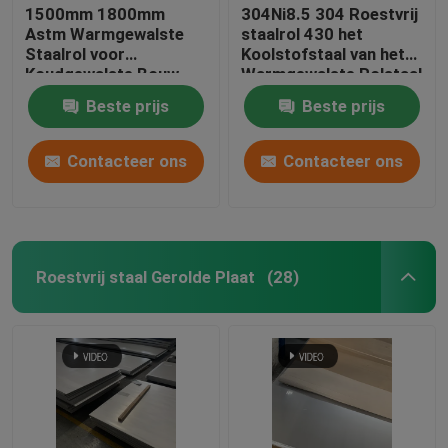
1500mm 1800mm
304Ni8.5 304 Roestvrij
Astm Warmgewalste
staalrol 430 het
Roestvrij staalkanaal
Staalrol voor
Koolstofstaal van het
Koudgewalste Bouw
Warmgewalste Rolstaal
201
Beste prijs
Beste prijs
Roestvrij staal I Straal
Contacteer ons
Contacteer ons
Roestvrij staal om Staaf
Roestvrij staalflens
Roestvrij staal Gerolde Plaat
(28)
Opgepoetst Roestvrij staalblad
Black metalstaven
Staal Scherpe Plaat