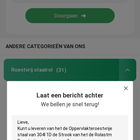
ANDERE CATEGORIEËN VAN ONS
Roestvrij staalrol
(31)
Laat een bericht achter
Thuis
We bellen je snel terug!
Producten
van het de
De BEDELAARS
Videos
Oppervlakteroestvrije
beëindigden 201