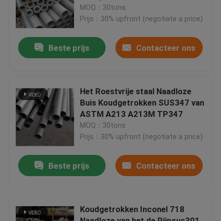
MOQ：30tons
Prijs：30% upfront (negotiate a price)
Over ons
Beste prijs
Contacteer ons
Fabrieksreis
Kwaliteitscontrole
Het Roestvrije staal Naadloze
Buis Koudgetrokken SUS347 van
ASTM A213 A213M TP347
Contacteer ons
MOQ：30tons
Prijs：30% upfront (negotiate a price)
Vraag een offerte aan
Beste prijs
Contacteer ons
Roestvrij staalrol
Koudgetrokken Inconel 718
Koudgewalste Staalrol
Naadloze van het de Pijpsus301