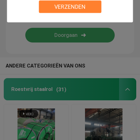
VERZENDEN
Roestvrij staalkanaal
Roestvrij staal I Straal
Roestvrij staal om Staaf
ANDERE CATEGORIEËN VAN ONS
Roestvrij staalflens
Roestvrij staalrol
(31)
Opgepoetst Roestvrij staalblad
Black metalstaven
Staal Scherpe Plaat