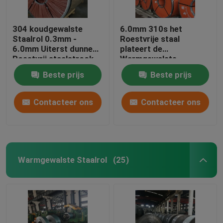
304 koudgewalste
6.0mm 310s het
Staalrol 0.3mm -
Roestvrije staal
6.0mm Uiterst dunne
plateert de
Roestvrij staalstrook
Warmgewalste
Versterkende Vlakke
Beste prijs
Beste prijs
Strook van Staalbars
Contacteer ons
Contacteer ons
Warmgewalste Staalrol
(25)