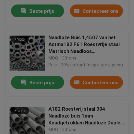
Beste prijs
Contacteer ons
Naadloze Buis 1,4507 van het
Astma182 F61 Roestvrije staal
Metrisch Naadloos
Koudgetrokken Buizenstelsel
MOQ：30tons
Prijs：30% upfront (negotiate a price)
Beste prijs
Contacteer ons
A182 Roestvrij staal 304
Naadloze buis 1mm
Koudgetrokken Naadloze Duplex
2507 van de Staalbuis
MOQ：30tons