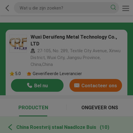
Wuxi Deruifeng Metal Technology Co.,
LTD
27-105, No. 289, Textile City Avenue, Xinwu
District, Wuxi City, Jiangsu Province,
China,China
5.0
Geverifieerde Leverancier
Bel nu
Contacteer ons
PRODUCTEN
ONGEVEER ONS
China Roestvrij staal Naadloze Buis
(10)