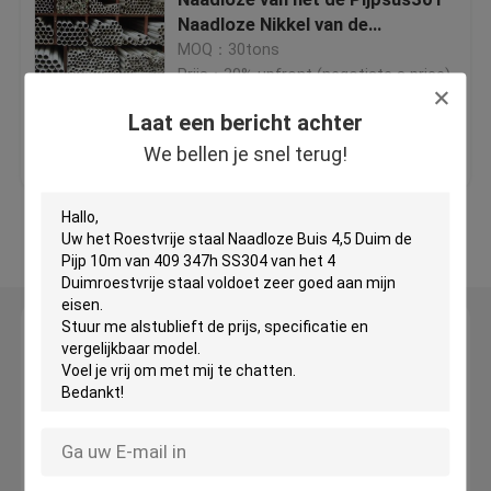
Naadloze Nikkel van de
Nikkellegering de Legeringspijp
MOQ：30tons
Warmgewalste Staalrol
Prijs：30% upfront (negotiate a price)
Laat een bericht achter
Roestvrij staal Gerolde Plaat
Beste prijs
Contacteer ons
We bellen je snel terug!
De Plaat van het patroonstaal
Bekijk meer
Het Blad van het spiegelroestvrije staal
Laat een bericht achter
Roestvrij staal Naadloze Buis
We bellen je snel terug!
Roestvrij staal Gelaste Pijp
roestvrijstalen hoek