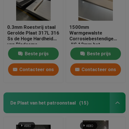
0.3mm Roestvrij staal
1500mm
Gerolde Plaat 317L 316
Warmgewalste
Ss de Hoge Hardheid
Corrosiebestendige
van Bladasme
JIS 12mm het
Roestvrije staalplaat
Beste prijs
Beste prijs
van het Roestvrij
staalblad
Contacteer ons
Contacteer ons
De Plaat van het patroonstaal
(15)