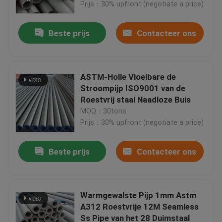
Prijs：30% upfront (negotiate a price)
Beste prijs
Contacteer ons
ASTM-Holle Vloeibare de
Stroompijp ISO9001 van de
Roestvrij staal Naadloze Buis
MOQ：30tons
Prijs：30% upfront (negotiate a price)
Beste prijs
Contacteer ons
Thuis
Producten
Warmgewalste Pijp 1mm Astm
A312 Roestvrije 12M Seamless
Ss Pipe van het 28 Duimstaal
Videos