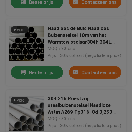
Beste prijs
Contacteer ons
Naadloos de Buis Naadloos
Buizenstelsel 10m van het
Warmtewisselaar304h 304L
Roestvrije staal
MOQ：30tons
Prijs：30% upfront (negotiate a price)
Beste prijs
Contacteer ons
304 316 Roestvrij
staalbuizenstelsel Naadloze
Astm A269 Tp316l Od 3,250
10mm 20mm 202
MOQ：30tons
Prijs：30% upfront (negotiate a price)