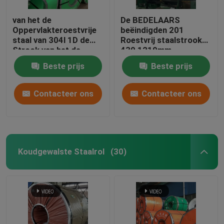
van het de
De BEDELAARS
Aluminium plaatplaat
Oppervlakteroestvrije
beëindigden 201
staal van 304l 1D de
Roestvrij staalstrook
Strook van het de
430 1219mm
Gevormd Aluminiumblad
Rolastm Roestvrije
Geborsteld Roestvrij
Beste prijs
Beste prijs
staal
staalblad
Contacteer ons
Contacteer ons
Koudgewalste Staalrol
(30)