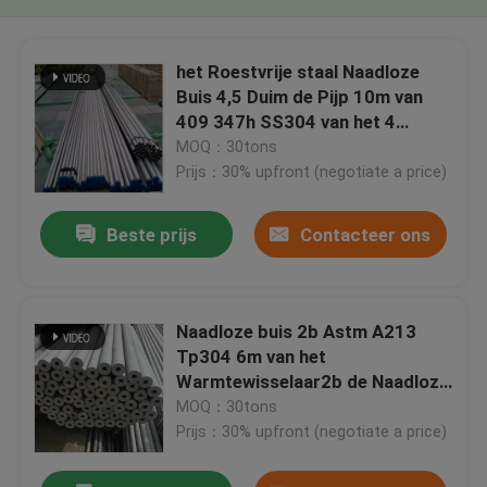
het Roestvrije staal Naadloze
Buis 4,5 Duim de Pijp 10m van
409 347h SS304 van het 4
Duimroestvrije staal
MOQ：30tons
Prijs：30% upfront (negotiate a price)
Beste prijs
Contacteer ons
Naadloze buis 2b Astm A213
Tp304 6m van het
Warmtewisselaar2b de Naadloze
10mm Roestvrije staal
MOQ：30tons
Prijs：30% upfront (negotiate a price)