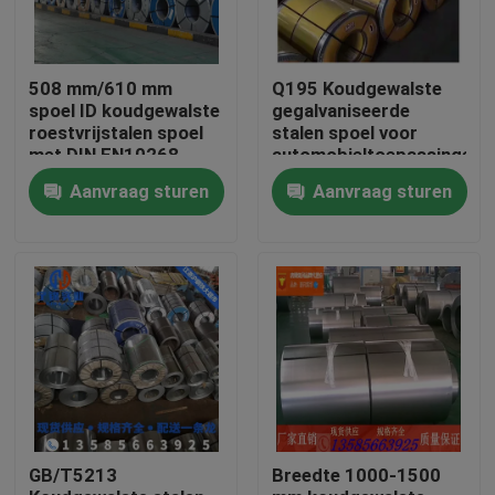
508 mm/610 mm
Q195 Koudgewalste
spoel ID koudgewalste
gegalvaniseerde
roestvrijstalen spoel
stalen spoel voor
met DIN EN10268
automobieltoepassingen
standaard
Aanvraag sturen
Aanvraag sturen
Thuis
Producten
GB/T5213
Breedte 1000-1500
Videos