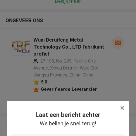
Bekijk meer
ONGEVEER ONS
Wuxi Deruifeng Metal
Technology Co., LTD fabrikant
profiel
27-105, No. 289, Textile City
Avenue, Xinwu District, Wuxi City,
Jiangsu Province, China ,China
5.0
Geverifieerde Leverancier
Bekijk meer
Laat een bericht achter
We bellen je snel terug!
Krijg de beste prijs voor