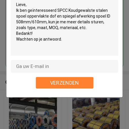
SPCC Koudgewalste stalen
spoel oppervlakte dof en spiegel
afwerking spoel ID
508mm/610mm
Doorgaan
Geadviseerde Producten
VERZENDEN