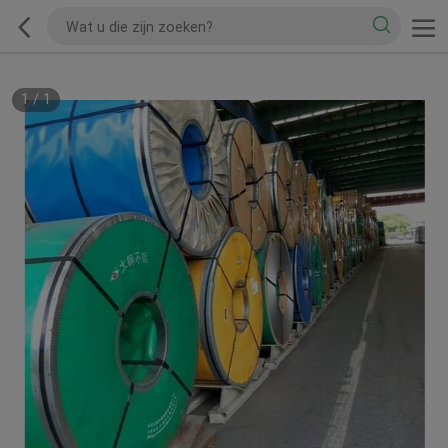
1
/
1