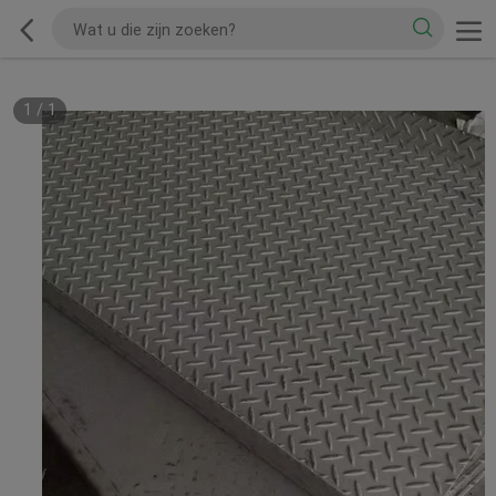
1
/
1