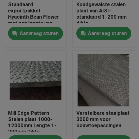
Standaard
Koudgewalste stalen
exportpakket
plaat van AISI-
Hyacinth Bean Flower
standaard 1-200 mm
met een lengte van
dikte
1000-12000 mm
Aanvraag sturen
Aanvraag sturen
Thuis
Mill Edge Pattern
Verstelbare staalplaat
Producten
Stalen plaat 1000-
3000 mm voor
12000mm Lengte 1-
bouwtoepassingen
200mm Dikte
Videos
beschikbaar