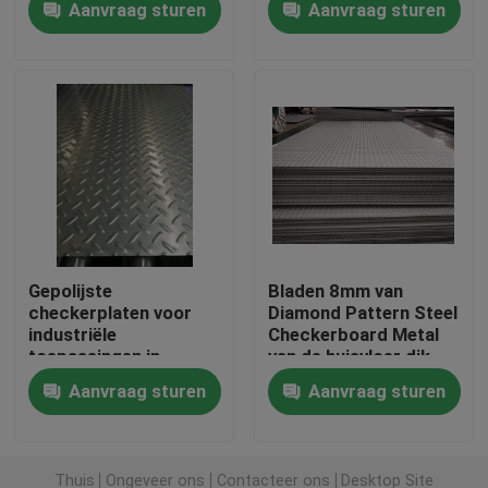
Aanvraag sturen
Aanvraag sturen
Over ons
Fabrieksreis
Kwaliteitscontrole
Contacteer ons
Gepolijste
Bladen 8mm van
checkerplaten voor
Diamond Pattern Steel
industriële
Checkerboard Metal
Vraag een offerte aan
toepassingen in
van de huisvloer dik
standaard
Aanvraag sturen
Aanvraag sturen
exportpakket
Roestvrij staalrol
Koudgewalste Staalrol
Thuis
Ongeveer ons
Contacteer ons
Desktop Site