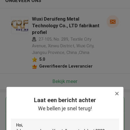
ONGEVEER ONS
Wuxi Deruifeng Metal
Technology Co., LTD fabrikant
profiel
27-105, No. 289, Textile City
Avenue, Xinwu District, Wuxi City,
Jiangsu Province, China ,China
5.0
Geverifieerde Leverancier
Bekijk meer
Laat een bericht achter
Krijg de beste prijs voor
We bellen je snel terug!
Verstelbare staalplaat 3000 mm
voor bouwtoepassingen