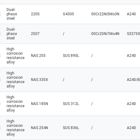
Dual-
phase
2205
G4305
00Cr22Ni5Mo3N
A240
steel
Dual-
phase
2507
/
00Cr25Ni7Mo4N
S32750
steel
High
corrosion
NAS 255
SUS 890L
/
A240
resistance
alloy
High
corrosion
NAS 335X
/
/
A240/B
resistance
alloy
High
corrosion
NAS 185N
SUS 312L
/
A240
resistance
alloy
High
corrosion
NAS 254N
SUS 836L
/
A240
resistance
alloy