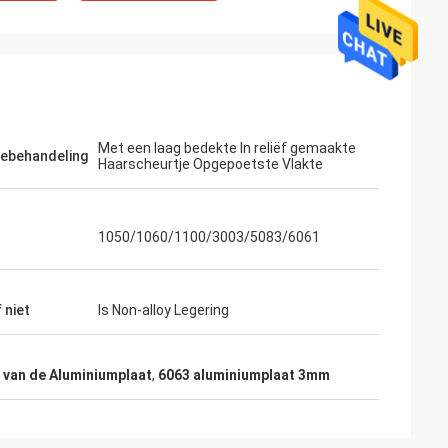
Met een laag bedekte In reliëf gemaakte
tebehandeling
Haarscheurtje Opgepoetste Vlakte
1050/1060/1100/3003/5083/6061
 niet
Is Non-alloy Legering
te
M. Lin
 van de Aluminiumplaat
,
6063 aluminiumplaat 3mm
chnologie van
Met de aankomst van het Nieuwjaar, wen
uifeng, Ltd, aby
ik uw bedrijfuitbreiding,