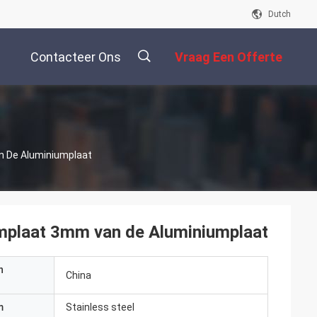
Dutch
Contacteer Ons
Vraag Een Offerte
Aan
描
n De Aluminiumplaat
述
mplaat 3mm van de Aluminiumplaat
n
China
m
Stainless steel