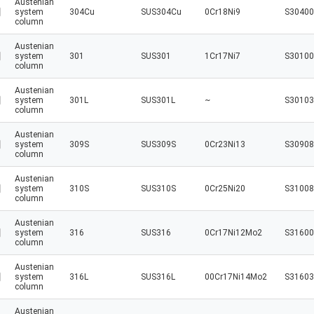
Austenian
system
304Cu
SUS304Cu
0Cr18Ni9
S30400
column
Austenian
system
301
SUS301
1Cr17Ni7
S30100
column
Austenian
system
301L
SUS301L
~
S30103
column
Austenian
system
309S
SUS309S
0Cr23Ni13
S30908
column
Austenian
system
310S
SUS310S
0Cr25Ni20
S31008
column
Austenian
system
316
SUS316
0Cr17Ni12Mo2
S31600
column
Austenian
system
316L
SUS316L
00Cr17Ni14Mo2
S31603
column
Austenian