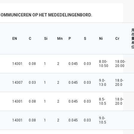
ę większa i
bedrijfsontwikkeling, welvaart en rijkdom!
Wij hebben niet altijd de nieuwe lente,
maar wij hebben altijd een nieuwe dag, en
 COMMUNICEREN OP HET MEDEDELINGENBORD.
kunnen elke dag van elk jaar met geluk en
vreugde voor u worden gevuld!
EN
C
Si
Mn
P
S
Ni
Cr
量
8.00-
18.00-
14301
0.08
1
2
0.045
0.03
10.50
20.00
9.0-
18.0-
14307
0.03
1
2
0.045
0.03
13.0
20.0
8.5-
18.0-
14301
0.08
1
2
0.045
0.03
10.5
20.0
9.0-
14301
0.08
1
2
0.045
0.03
10.5