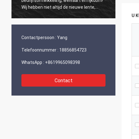
bedrijfsontwikkeling, welvaart en rijkdom!
groeit!
Wij hebben niet altijd de nieuwe lente,
maar wij hebben altijd een nieuwe dag, en
U 
kunnen elke dag van elk jaar met geluk en
vreugde voor u worden gevuld!
Contactpersoon :
Yang
Telefoonnummer :
18856854723
WhatsApp :
+8619965098398
Contact