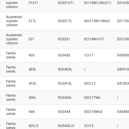
system
316Ti
SUS316Ti
0Cr18Ni12Mo2Ti
S31635
column
Austenian
system
317L
SUS317L
00Cr19Ni13Mo3
S31726
column
Austenian
system
321
SUS321
0Cr18Ni10Ti
S32100
column
Ferrite
430
SUS430
1Cr17
S43000
series
Ferrite
409L
SUH409L
/
S40910
series
Ferrite
410L
SUS410L
00Cr12
S41003
series
Ferrite
436L
SUS436L
00Cr17Mo
/
series
Ferrite
444
SUS444
00Cr18Mo2
S44400
series
Ferrite
420J2
SUS420J2
3Cr13
/
series