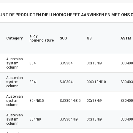
stopnioworosła i stałasi
silniejsza!
KUNT DE PRODUCTEN DIE U NODIG HEEFT AANVINKEN EN MET ONS
alloy
Category
SUS
GB
ASTM
nomenclature
Austenian
system
304
SUS304
0Cr18Ni9
S30400
column
Austenian
system
304L
SUS304L
00Cr19Ni10
S30403
column
Austenian
system
304Ni8.5
SUS304Ni8.5
0Cr18Ni9
S30400
column
Austenian
system
304Ni9
SUS304Ni9
0Cr18Ni9
S30400
column