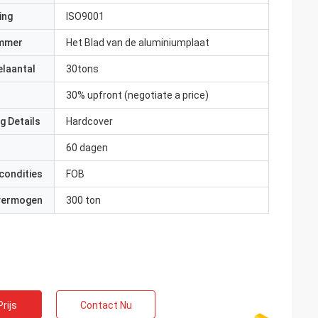
ing
ISO9001
mmer
Het Blad van de aluminiumplaat
elaantal
30tons
30% upfront (negotiate a price)
g Details
Hardcover
60 dagen
condities
FOB
 vermogen
300 ton
rijs
Contact Nu