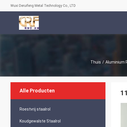
Wuxi Deruifeng Metal Technology Co., LTD
Thuis
/
Aluminium P
Alle Producten
1
Roestvrij staalrol
Koudgewalste Staalrol