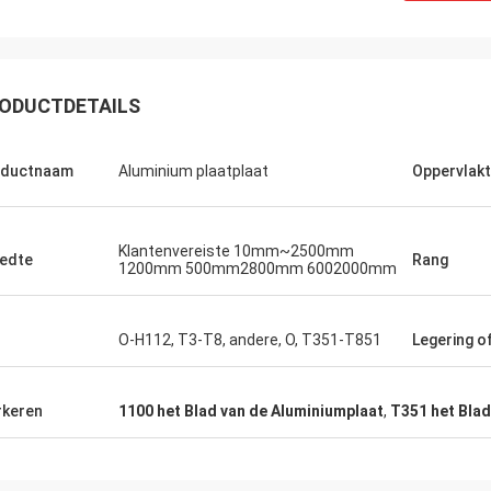
ODUCTDETAILS
oductnaam
Aluminium plaatplaat
Oppervlak
Klantenvereiste 10mm~2500mm
edte
Rang
1200mm 500mm2800mm 6002000mm
O-H112, T3-T8, andere, O, T351-T851
Legering of
Panie Ka
keren
1100 het Blad van de Aluminiumplaat
,
T351 het Blad
M. Wang
Co. van de het Metaalte
 bedrijf bloeit dag aan dag en
Szczerze życzę Wuxi Der