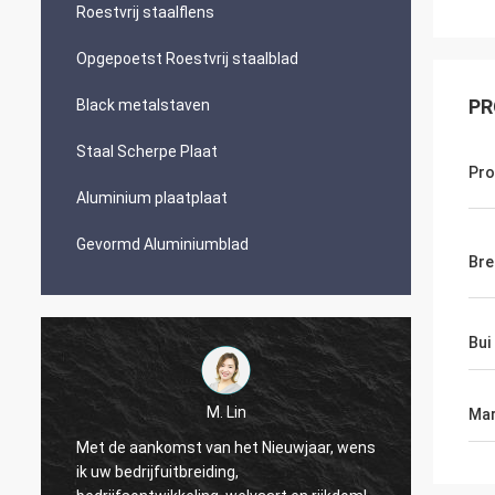
Roestvrij staalflens
Opgepoetst Roestvrij staalblad
PR
Black metalstaven
Staal Scherpe Plaat
Pr
Aluminium plaatplaat
Gevormd Aluminiumblad
Bre
Bui
M. Lin
Mar
Met de aankomst van het Nieuwjaar, wens
ik uw bedrijfuitbreiding,
Mei uw