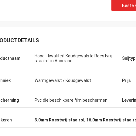
Beste P
ODUCTDETAILS
Hoog - kwaliteit Koudgewalste Roestvrij
oductnaam
Snijtyp
staalrol in Voorraad
hniek
Warmgewalst / Koudgewalst
Prijs
cherming
Pvc die beschikbare film beschermen
Leveri
Panie Kate
keren
3.0mm Roestvrij staalrol
,
16.0mm Roestvrij staalr
Co. van de het Metaaltechnologie van
an dag en
Szczerze życzę Wuxi Deruifeng, Ltd, aby