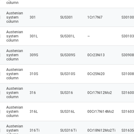
column
Austenian
system
301
SUS301
1Cr17Ni7
S30100
column
Austenian
system
301L
SUS301L
~
S30103
column
Austenian
system
309S
SUS309S
0Cr23Ni13
S30908
column
Austenian
system
310S
SUS310S
0Cr25Ni20
S31008
column
Austenian
system
316
SUS316
0Cr17Ni12Mo2
S31600
column
Austenian
system
316L
SUS316L
00Cr17Ni14Mo2
S31603
column
Austenian
system
316Ti
SUS316Ti
0Cr18Ni12Mo2Ti
S31635