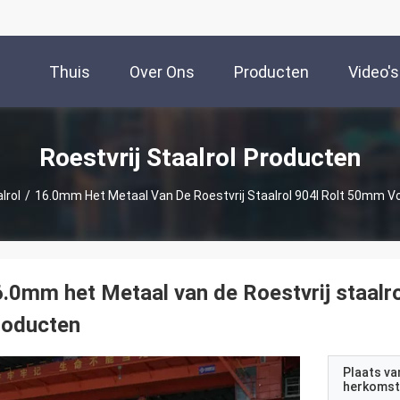
Thuis
Over Ons
Producten
Video's
Roestvrij Staalrol Producten
lrol
/
16.0mm Het Metaal Van De Roestvrij Staalrol 904l Rolt 50mm V
.0mm het Metaal van de Roestvrij staalr
roducten
Plaats va
herkomst