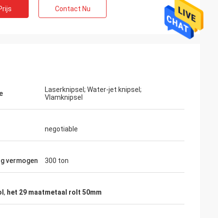
rijs
Contact Nu
Laserknipsel; Water-jet knipsel;
e
Vlamknipsel
negotiable
ng vermogen
300 ton
M. Lin
ol
,
het 29 maatmetaal rolt 50mm
Met de aankomst van het Nieuwjaar, wens
ik uw bedrijfuitbreiding,