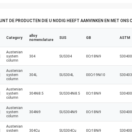
stopnioworosła i stałasię większa i
silniejsza!
KUNT DE PRODUCTEN DIE U NODIG HEEFT AANVINKEN EN MET ONS
alloy
Category
SUS
GB
ASTM
nomenclature
Austenian
system
304
SUS304
0Cr18Ni9
S30400
column
Austenian
system
304L
SUS304L
00Cr19Ni10
S30403
column
Austenian
system
304Ni8.5
SUS304Ni8.5
0Cr18Ni9
S30400
column
Austenian
system
304Ni9
SUS304Ni9
0Cr18Ni9
S30400
column
Austenian
system
304Cu
SUS304Cu
0Cr18Ni9
S30400