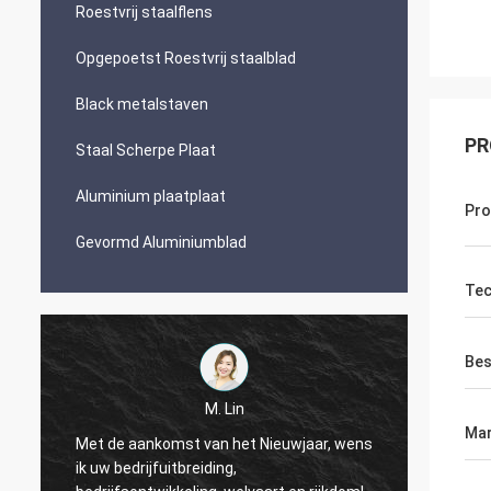
Roestvrij staalflens
Opgepoetst Roestvrij staalblad
Black metalstaven
PR
Staal Scherpe Plaat
Aluminium plaatplaat
Pr
Gevormd Aluminiumblad
Tec
Bes
M. Lin
M. Wang
Mar
ankomst van het Nieuwjaar, wens
ijfuitbreiding,
Mei uw bedrijf bloeit dag a