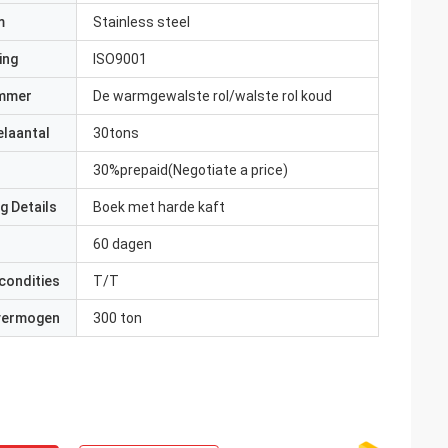
m
Stainless steel
ing
ISO9001
mmer
De warmgewalste rol/walste rol koud
elaantal
30tons
30%prepaid(Negotiate a price)
g Details
Boek met harde kaft
60 dagen
condities
T/T
 vermogen
300 ton