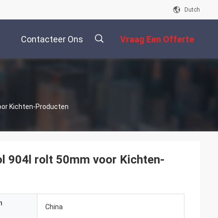
Dutch
Contacteer Ons
Vraag Een Offerte
Aan
描
oor Kichten-Producten
述
ol 904l rolt 50mm voor Kichten-
n
China