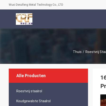
Wuxi Deruifeng Metal Technology Co., LTD
Thuis
/
Roestvrij Staa
Alle Producten
16
P
Roestvrij staalrol
Koudgewalste Staalrol