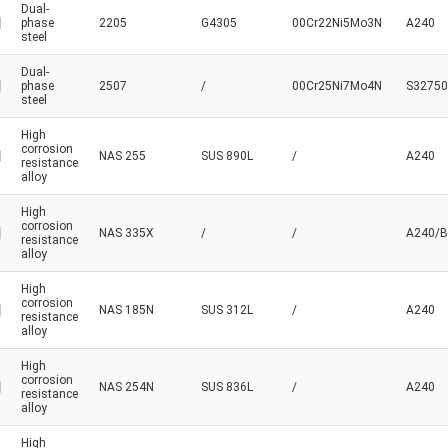
Dual-
phase
2205
G4305
00Cr22Ni5Mo3N
A240
steel
Dual-
phase
2507
/
00Cr25Ni7Mo4N
S32750
steel
High
corrosion
NAS 255
SUS 890L
/
A240
resistance
alloy
High
corrosion
NAS 335X
/
/
A240/B
resistance
alloy
High
corrosion
NAS 185N
SUS 312L
/
A240
resistance
alloy
High
corrosion
NAS 254N
SUS 836L
/
A240
resistance
alloy
High