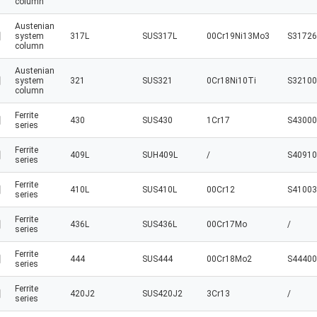
column
Austenian
system
317L
SUS317L
00Cr19Ni13Mo3
S31726
column
Austenian
system
321
SUS321
0Cr18Ni10Ti
S32100
column
Ferrite
430
SUS430
1Cr17
S43000
series
Ferrite
409L
SUH409L
/
S40910
series
Ferrite
410L
SUS410L
00Cr12
S41003
series
Ferrite
436L
SUS436L
00Cr17Mo
/
series
Ferrite
444
SUS444
00Cr18Mo2
S44400
series
Ferrite
420J2
SUS420J2
3Cr13
/
series