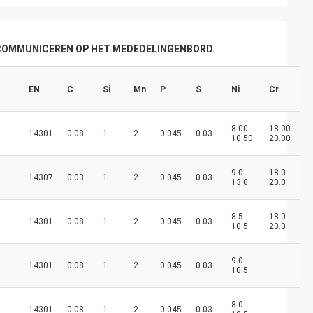
bedrijfsontwikkeling, welvaart en rijkdom!
Wij hebben niet altijd de nieuwe lente,
maar wij hebben altijd een nieuwe dag, en
kunnen elke dag van elk jaar met geluk en
 COMMUNICEREN OP HET MEDEDELINGENBORD.
vreugde voor u worden gevuld!
EN
C
Si
Mn
P
S
Ni
Cr
8.00-
18.00-
14301
0.08
1
2
0.045
0.03
10.50
20.00
9.0-
18.0-
14307
0.03
1
2
0.045
0.03
13.0
20.0
8.5-
18.0-
14301
0.08
1
2
0.045
0.03
10.5
20.0
9.0-
14301
0.08
1
2
0.045
0.03
10.5
8.0-
14301
0.08
1
2
0.045
0.03