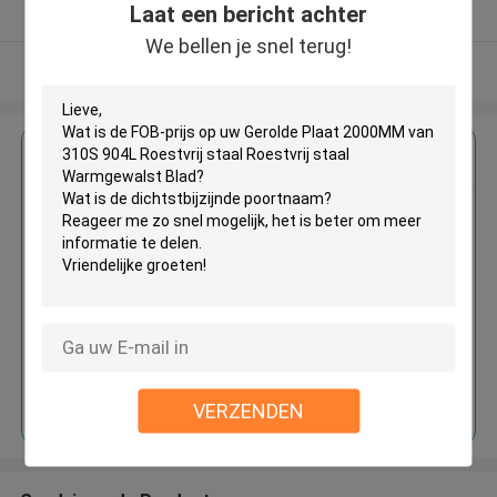
Laat een bericht achter
Geverifieerde Leverancier
We bellen je snel terug!
Bekijk meer
Krijg de beste prijs voor
Gerolde Plaat 2000MM van 310S
904L Roestvrij staal Roestvrij
staal Warmgewalst Blad
Doorgaan
VERZENDEN