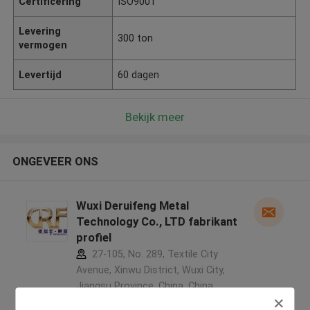
Certificering
ISO9001
Levering
300 ton
vermogen
Levertijd
60 dagen
Bekijk meer
ONGEVEER ONS
Wuxi Deruifeng Metal
Technology Co., LTD fabrikant
profiel
27-105, No. 289, Textile City
Avenue, Xinwu District, Wuxi City,
Jiangsu Province, China ,China
5.0