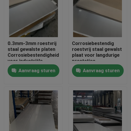
Over ons
Fabrieksreis
0.3mm-3mm roestvrij
Corrosiebestendig
staal gewalste platen
roestvrij staal gewalst
Kwaliteitscontrole
Corrosiebestendigheid
plaat voor langdurige
voor industriële
prestaties
Aanvraag sturen
Aanvraag sturen
Contacteer ons
Vraag een offerte aan
Roestvrij staalrol
Koudgewalste Staalrol