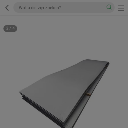
3
/
4