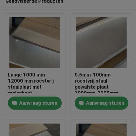
Geadviseerde Producten
Lange 1000 mm-
0.5mm-100mm
12000 mm roestvrij
roestvrij staal
staalplaat met
gewalste plaat
molenkant
1000mm-3000mm
Thuis
Breedte Standaard
Aanvraag sturen
Aanvraag sturen
exportpakket
Producten
Videos